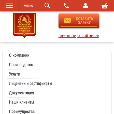
меню
Перейти к
Skip to
ОСТАВИТЬ
основному
navigation
ЗАЯВКУ
содержанию
Заказать обратный звонок
О компании
Производство
Услуги
Лицензии и сертификаты
Документация
Наши клиенты
Преимущества