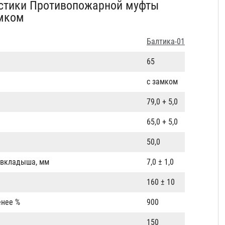
истики Противопожарной муфты
мком
Балтика-01
65
с замком
79,0 + 5,0
65,0 + 5,0
50,0
 вкладыша, мм
7,0 ± 1,0
160 ± 10
енее %
900
150