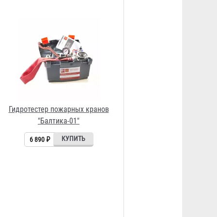
Гидротестер пожарных кранов
"Балтика-01"
6 890 ₽