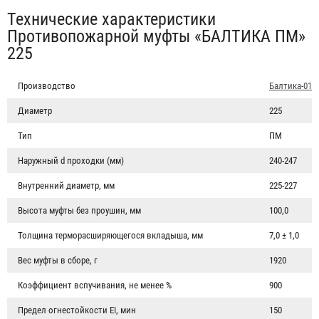
Табы
Технические характеристики
Противопожарной муфты «БАЛТИКА ПМ»
225
Производство
Балтика-01
Диаметр
225
Тип
ПМ
Наружный d проходки (мм)
240-247
Внутренний диаметр, мм
225-227
Высота муфты без проушин, мм
100,0
Толщина терморасширяющегося вкладыша, мм
7,0 ± 1,0
Вес муфты в сборе, г
1920
Коэффициент вспучивания, не менее %
900
Предел огнестойкости EI, мин
150