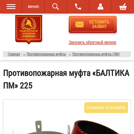
меню
Перейти к
Skip to
ОСТАВИТЬ
основному
navigation
ЗАЯВКУ
содержанию
Заказать обратный звонок
Главная
→
Противопожарные муфты
→
Противопожарные муфты (ПМ)
Противопожарная муфта «БАЛТИКА
ПМ» 225
Наличие уточняйте