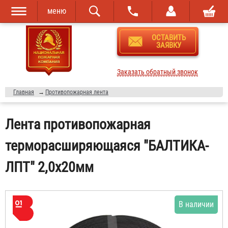
меню
Перейти к
Skip to
ОСТАВИТЬ
основному
navigation
ЗАЯВКУ
содержанию
Заказать обратный звонок
Главная
→
Противопожарная лента
Лента противопожарная
терморасширяющаяся "БАЛТИКА-
ЛПТ" 2,0х20мм
В наличии