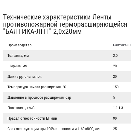
Табы
Технические характеристики Ленты
противопожарной терморасширяющейся
"БАЛТИКА-ЛПТ" 2,0х20мм
Производство
Балтика-01
Толщина, мм
2,0
Ширина, мм
20
Длина рулона, м.пог.
20
Температура начала расширения, °С
150
Давление в процессе расширения, бар
5
Плотность, г/м3
1.1-1.3
Предел огнестойкости EI, мин
90
Срок эксплуатации при 100% влажности и t -60+60°С, лет
25