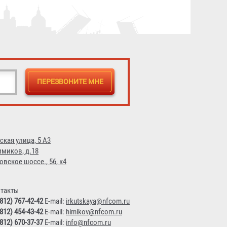
ская улица, 5 А3
имиков, д.18
овское шоссе., 56, к4
такты
(812) 767-42-42
E-mail:
irkutskaya@nfcom.ru
(812) 454-43-42
E-mail:
himikov@nfcom.ru
(812) 670-37-37
E-mail:
info@nfcom.ru