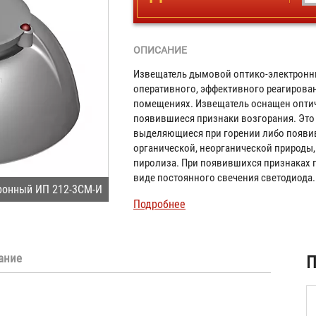
ОПИСАНИЕ
Извещатель дымовой оптико-электронны
оперативного, эффективного реагирова
помещениях. Извещатель оснащен оптич
появившиеся признаки возгорания. Это 
выделяющиеся при горении либо появи
органической, неорганической природы,
пиролиза. При появившихся признаках п
виде постоянного свечения светодиода
ронный ИП 212-3СМ-И
Подробнее
ание
ая
П
)