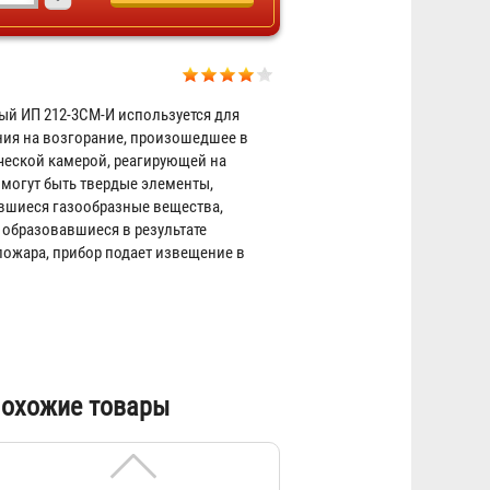
Извещатель дымовой оптико-
электронный ИП 212-3СМ (NEW)
й ИП 212-3СМ-И используется для
ния на возгорание, произошедшее в
Договорная
еской камерой, реагирующей на
могут быть твердые элементы,
вшиеся газообразные вещества,
 образовавшиеся в результате
ожара, прибор подает извещение в
.
Извещатель дымовой оптико-
охожие товары
электронный ИП 212-3СУ (NEW)
Договорная