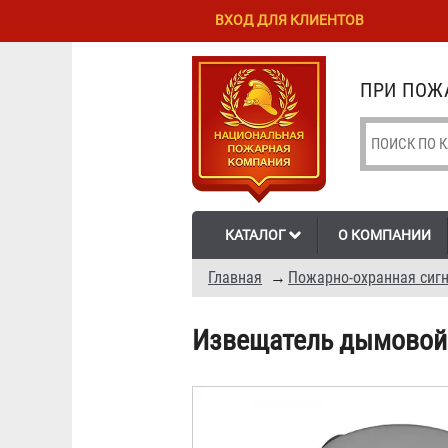
Перейти к
Skip to
ВХОД ДЛЯ КЛИЕНТОВ
основному
navigation
содержанию
ПРИ ПОЖА
КАТАЛОГ
О КОМПАНИИ
Главная
→
Пожарно-охранная сиг
Извещатель дымовой 