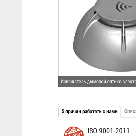
Извещатель дымовой оптико-элект
Опис
5 причин работать с нами
(активн
Табы
вкладка
ISO 9001-2011