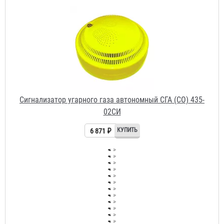
Сигнализатор угарного газа автономный СГА (СО) 435-
02СИ
6 871 ₽