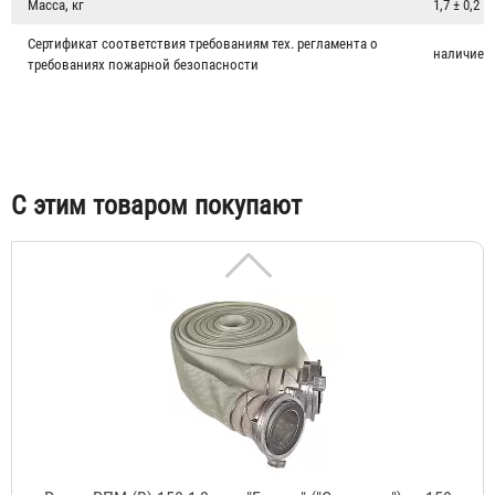
Масса, кг
1,7 ± 0,2
Сертификат соответствия требованиям тех. регламента о
наличие
требованиях пожарной безопасности
Головка муфтовая ГМ-150
1 573 ₽
С этим товаром покупают
Рукав РПМ (В) 150-1,2, тип "Гетекс" ("Стандарт") д. 150
мм с ГР-150
30 215 ₽