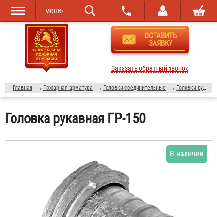
меню
Перейти к
Skip to
ОСТАВИТЬ
основному
navigation
ЗАЯВКУ
содержанию
Заказать обратный звонок
Главная
→
Пожарная арматура
→
Головки соединительные
→
Головки рукавные
Головка рукавная ГР-150
В наличии