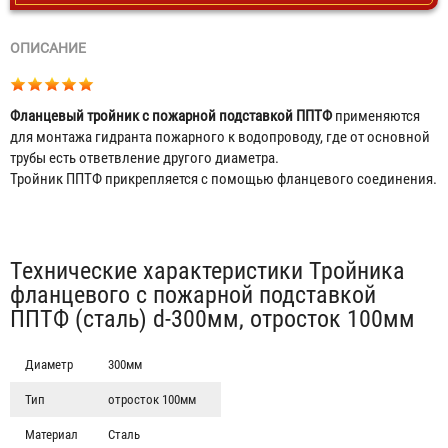
ОПИСАНИЕ
Фланцевый тройник с пожарной подставкой ППТФ
применяются
для монтажа гидранта пожарного к водопроводу, где от основной
трубы есть ответвление другого диаметра.
Тройник ППТФ прикрепляется с помощью фланцевого соединения.
Табы
Технические характеристики Тройника
фланцевого с пожарной подставкой
ППТФ (сталь) d-300мм, отросток 100мм
Диаметр
300мм
Тип
отросток 100мм
Тройник фланцевый с пожарной подставкой ППТФ
Материал
Сталь