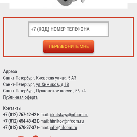
12 862 ₽
Тройник фланцевый с пожарной подставкой ППТФ
Адреса
(сталь) d-300мм, отросток 300мм
Санкт-Петербург,
Киевская улица, 5 А3
Санкт-Петербург,
ул.Химиков, д.18
20 650 ₽
Санкт-Петербург,
Пулковское шоссе., 56, к4
Публичная оферта
Контакты
+7 (812) 767-42-42
E-mail:
irkutskaya@nfcom.ru
+7 (812) 454-43-42
E-mail:
himikov@nfcom.ru
+7 (812) 670-37-37
E-mail:
info@nfcom.ru