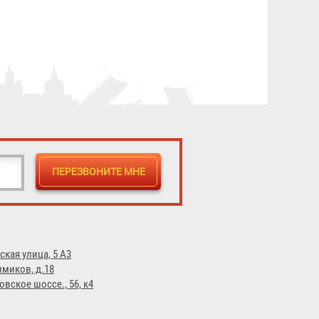
листов А3)
1 511 ₽
ская улица, 5 А3
имиков, д.18
овское шоссе., 56, к4