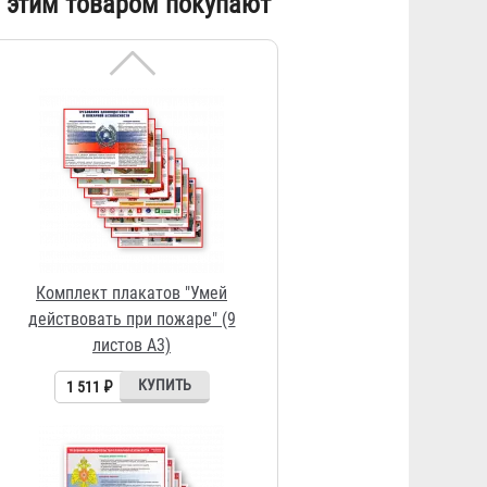
 этим товаром покупают
листов А3)
1 511 ₽
Комплект плакатов "Уголок
пожарной безопасности" (6
листов А3)
1 009 ₽