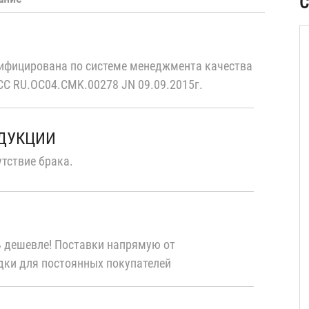
С
)
ифицирована по системе менеджмента качества
С RU.OC04.CMK.00278 JN 09.09.2015г.
ОДУКЦИИ
тствие брака.
 дешевле! Поставки напрямую от
дки для постоянных покупателей