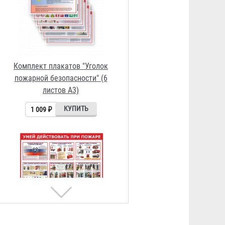
Стенд "Умей действовать при
пожаре"
5 051 ₽
Комплект плакатов "Умей
действовать при пожаре" (9