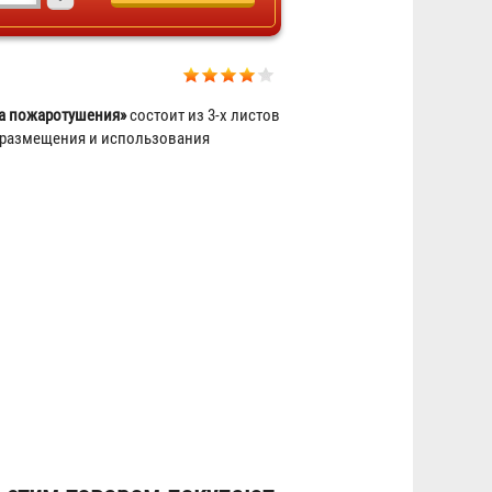
а пожаротушения»
состоит из 3-х листов
Стенд "Умей действовать при
 размещения и использования
пожаре"
5 051 ₽
Комплект плакатов "Умей
действовать при пожаре" (9