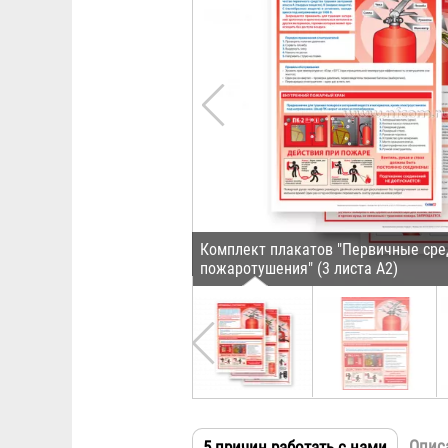
Комплект плакатов "Первичные сре
пожаротушения" (3 листа А2)
Опис
5 причин работать с нами
(активн