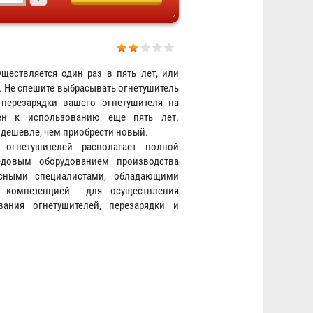
ществляется один раз в пять лет, или
. Не спешите выбрасывать огнетушитель
перезарядки вашего огнетушителя на
Огнетушитель ОП-10 АВСЕ
ен к использованию еще пять лет.
Огнеборец / Гарвилон
с дешевле, чем приобрести новый.
огнетушителей располагает полной
1 093 ₽
едовым оборудованием производства
ссными специалистами, обладающими
 компетенцией для осуществления
вания огнетушителей, перезарядки и