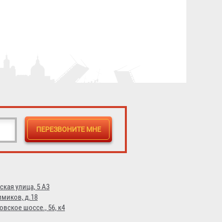
650 ₽
ская улица, 5 А3
имиков, д.18
овское шоссе., 56, к4