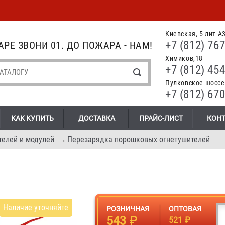
Киевская, 5 лит А
+7 (812) 767
РЕ ЗВОНИ 01. ДО ПОЖАРА - НАМ!
Химиков,18
+7 (812) 454
Пулковское шоссе.
+7 (812) 670
КАК КУПИТЬ
ДОСТАВКА
ПРАЙС-ЛИСТ
КОН
телей и модулей
→
Перезарядка порошковых огнетушителей
Наличие уточняйте
РОЗНИЧНАЯ
ОПТОВАЯ
543 ₽
521 ₽