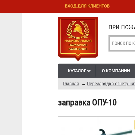
Перейти к
Skip to
ВХОД ДЛЯ КЛИЕНТОВ
основному
navigation
содержанию
ПРИ ПОЖА
КАТАЛОГ
О КОМПАНИИ
Главная
→
Перезарядка огнетуши
заправка ОПУ-10