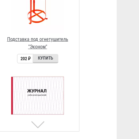
Журнал учета огнетушителей
156 ₽
Извещатель дымовой
автономный ИП 212-142