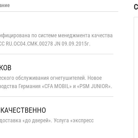
ание
ая
С
)
ифицирована по системе менеджмента качества
С RU.OC04.CMK.00278 JN 09.09.2015г.
КОВ
еского обслуживания огнетушителей. Новое
водства Германия «CFA MOBIL» и «PSM JUNIOR».
 КАЧЕСТВЕННО
доставка «до дверей». Услуга «экспресс