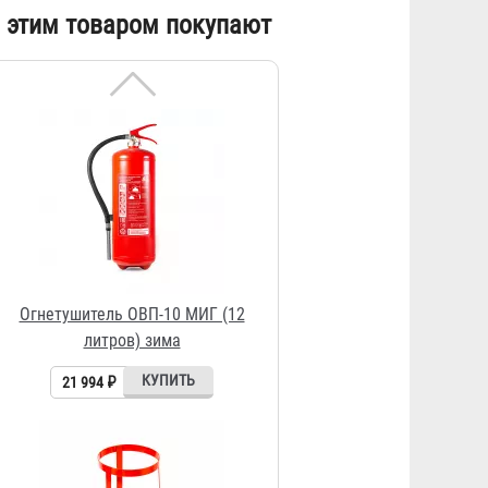
Огнетушитель ОВП-10 МИГ (12
 этим товаром покупают
литров) зима
21 994 ₽
Подставка под огнетушитель
"Эконом"
202 ₽