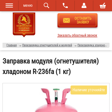
меню
Перейти к
Skip to
ОСТАВИТЬ
основному
navigation
ЗАЯВКУ
содержанию
Заказать обратный звонок
Главная
→
Перезарядка огнетушителей и модулей
→
Перезарядка хладоновых огнетушителей
Заправка модуля (огнетушителя)
хладоном R-236fa (1 кг)
Наличие уточняйте