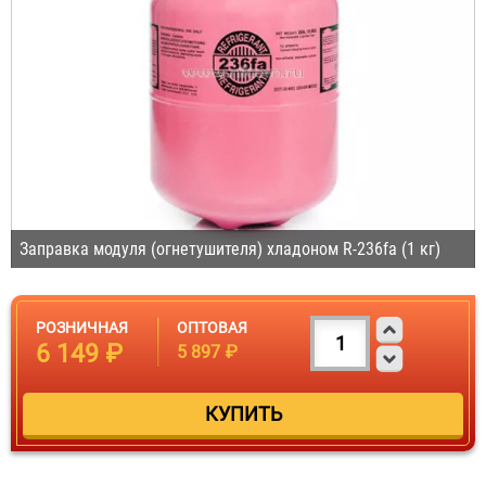
Заправка модуля (огнетушителя) хладоном R-236fa (1 кг)
РОЗНИЧНАЯ
ОПТОВАЯ
6 149 ₽
5 897 ₽