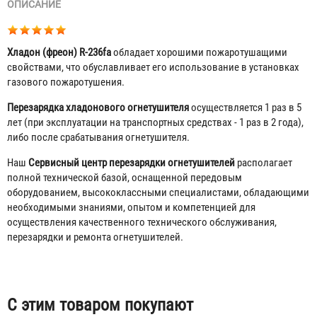
ОПИСАНИЕ
Хладон (фреон) R-236fa
обладает хорошими пожаротушащими
свойствами, что обуславливает его использование в установках
газового пожаротушения.
Перезарядка хладонового огнетушителя
осуществляется 1 раз в 5
лет (при эксплуатации на транспортных средствах - 1 раз в 2 года),
либо после срабатывания огнетушителя.
Наш
Сервисный центр перезарядки огнетушителей
располагает
полной технической базой, оснащенной передовым
оборудованием, высококлассными специалистами, обладающими
необходимыми знаниями, опытом и компетенцией для
осуществления качественного технического обслуживания,
Огнетушитель ОВЭ-4(з) АВCЕ Русинтэк
перезарядки и ремонта огнетушителей.
10 530 ₽
Табы
С этим товаром покупают