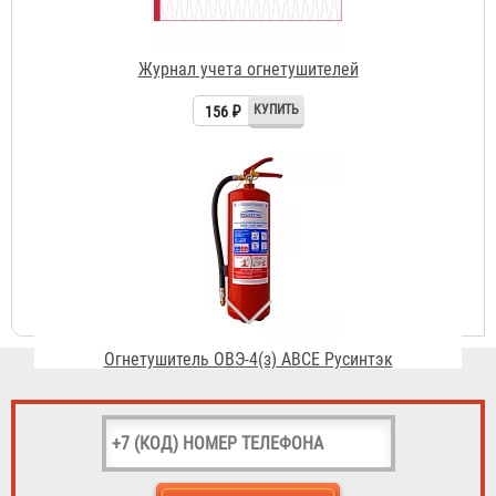
Огнетушитель ОВЭ-4(з) АВCЕ Русинтэк
10 530 ₽