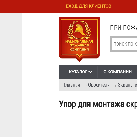
Перейти к
Skip to
ВХОД ДЛЯ КЛИЕНТОВ
основному
navigation
содержанию
ПРИ ПОЖА
КАТАЛОГ
О КОМПАНИИ
Главная
→
Оросители
→
Экраны и
Упор для монтажа ск