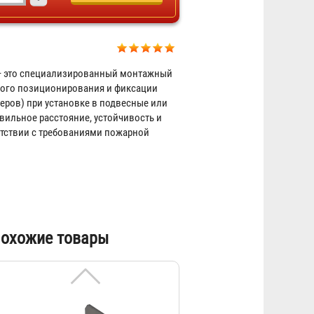
Защитная решетка для
оросителя
Договорная
 это специализированный монтажный
чного позиционирования и фиксации
еров) при установке в подвесные или
вильное расстояние, устойчивость и
етствии с требованиями пожарной
Кронштейн для гибкой подводки
охожие товары
Балтика
80 ₽