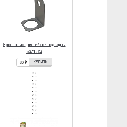
Защитная решетка для
оросителя
Договорная