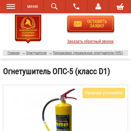
меню
Перейти к
Skip to
ОСТАВИТЬ
основному
navigation
ЗАЯВКУ
содержанию
Заказать обратный звонок
Главная
→
Огнетушители
→
Порошковые специальные огнетушители (ОПС)
Огнетушитель ОПС-5 (класс D1)
Наличие уточняйте