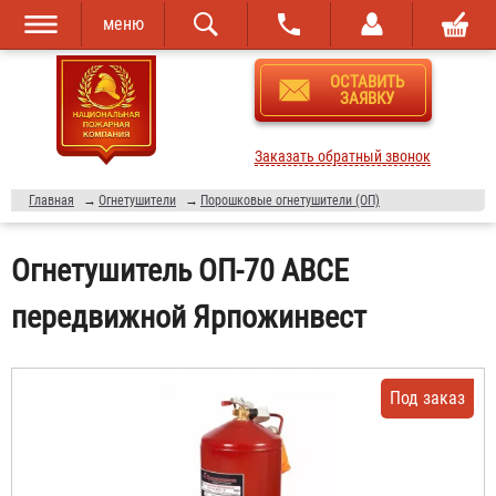
меню
Перейти к
Skip to
ОСТАВИТЬ
основному
navigation
ЗАЯВКУ
содержанию
Заказать обратный звонок
Главная
→
Огнетушители
→
Порошковые огнетушители (ОП)
Огнетушитель ОП-70 ABCE
передвижной Ярпожинвест
Под заказ