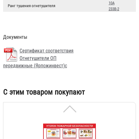
10А
Ранг тушения огнетушителя
233B-2
Документы
Чехол для огнетушителя ЧП-ОП-70
Сертификат соответствия
957 ₽
Огнетушители ОП
передвижные (Ярпожинвест)с
С этим товаром покупают
Стенд "Уголок пожарной безопасности"
3 399 ₽