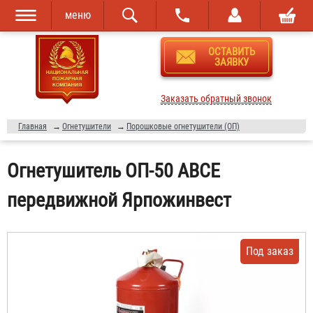
меню
Перейти к
Skip to
ОСТАВИТЬ
основному
navigation
ЗАЯВКУ
содержанию
Заказать обратный звонок
Главная
→
Огнетушители
→
Порошковые огнетушители (ОП)
Огнетушитель ОП-50 ABCE
передвижной Ярпожинвест
Под заказ