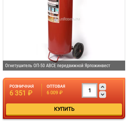
Огнетушитель ОП-50 ABCE передвижной Ярпожинвест
РОЗНИЧНАЯ
ОПТОВАЯ
6 351 ₽
6 009 ₽