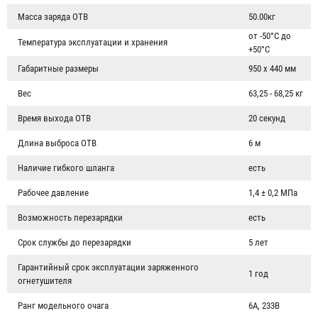
Масса заряда ОТВ
50.00кг
от -50°С до
Температура эксплуатации и хранения
+50°С
Габаритные размеры
950 х 440 мм
Вес
63,25 - 68,25 кг
Время выхода ОТВ
20 секунд
Длина выброса ОТВ
6 м
Наличие гибкого шланга
есть
Рабочее давление
1,4 ± 0,2 МПа
Возможность перезарядки
есть
Срок службы до перезарядки
5 лет
Гарантийный срок эксплуатации заряженного
1 год
огнетушителя
Ранг модельного очага
6A, 233B