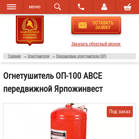
меню
Перейти к
Skip to
ОСТАВИТЬ
основному
navigation
ЗАЯВКУ
содержанию
Заказать обратный звонок
Главная
→
Огнетушители
→
Порошковые огнетушители (ОП)
Огнетушитель ОП-100 ABCE
передвижной Ярпожинвест
Под заказ