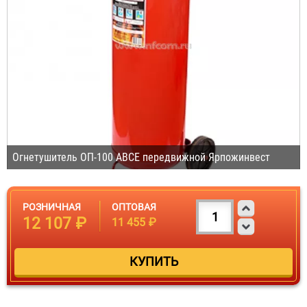
Огнетушитель ОП-100 ABCE передвижной Ярпожинвест
РОЗНИЧНАЯ
ОПТОВАЯ
12 107 ₽
11 455 ₽