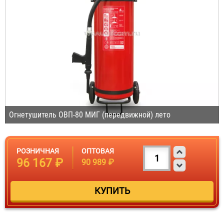
Огнетушитель ОВП-80 МИГ (передвижной) лето
РОЗНИЧНАЯ
ОПТОВАЯ
96 167 ₽
90 989 ₽