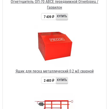
Ящик для песка металлический 0,2 м3 сварной
2 483 ₽
Щит пожарный металлический открытый