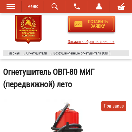
меню
Перейти к
Skip to
ОСТАВИТЬ
основному
navigation
ЗАЯВКУ
содержанию
Заказать обратный звонок
Главная
→
Огнетушители
→
Воздушно-пенные огнетушители (ОВП)
Огнетушитель ОВП-80 МИГ
(передвижной) лето
Под заказ