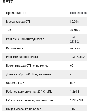
лето
Производство
Пожтехника
Масса заряда ОТВ
80.00кг
Тип
Летний
10А
Ранг тушения огнетушителя
233B-2
Исполнение
летний
Ранг модельного очага
10А, 233В-2
Время выхода ОТВ, с, не менее
60
Длина выброса ОТВ, м, не менее
4
Объем ОТВ, л
80-4
Рабочее давление при 20 ° С, МПа
1,2±0,1
Габаритные размеры, мм, не более
1330 х 330
Общая масса, кг, не более
115