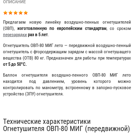
ОПИСАНИЕ
Предлагаем новую линейку воздушно-пенных огнетушителей
(ОВП),
изготовленную по европейским стандартам
, со сроком
перезарядки
раз в 5 лет
.
Огнетушитель ОВП-80 МИГ лето — передвижной воздушно-пенный
огнетушитель с фторсодержащим зарядом с массой огнетушащего
вещества (ОТВ) 80 кг. Предназначен для работы при температурах
от 5 до 50°C.
Баллон огнетушителя воздушно-пенного ОВП-80 МИГ лето
находится под давлением, уровень которого можно
контролировать по манометру, встроенному в запорно-пусковое
устройство (ЗПУ) огнетушителя.
Табы
Технические характеристики
Огнетушителя ОВП-80 МИГ (передвижной)