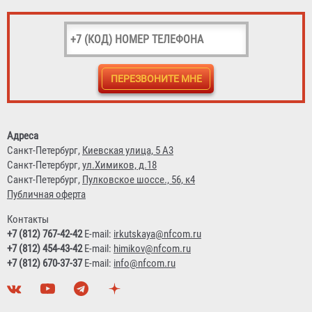
Кронштейн транспортный КТР-4/5 "БАЛТИКА" (для ОП-4,
ОП-5, ОУ-3 d130-160)
Адреса
1 557 ₽
Санкт-Петербург,
Киевская улица, 5 А3
Санкт-Петербург,
ул.Химиков, д.18
Санкт-Петербург,
Пулковское шоссе., 56, к4
Публичная оферта
Контакты
+7 (812) 767-42-42
E-mail:
irkutskaya@nfcom.ru
+7 (812) 454-43-42
E-mail:
himikov@nfcom.ru
+7 (812) 670-37-37
E-mail:
info@nfcom.ru