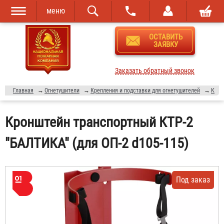
меню
Перейти к
Skip to
ОСТАВИТЬ
основному
navigation
ЗАЯВКУ
содержанию
Заказать обратный звонок
Главная
→
Огнетушители
→
Крепления и подставки для огнетушителей
→
Крепления для огнетушителя в машину
Кронштейн транспортный КТР-2
"БАЛТИКА" (для ОП-2 d105-115)
Под заказ