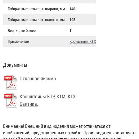
Габаритные размеры: ширина, мм
140
Габаритные размеры: высота, мм
195
Вес, кг, не более
1
Применение
Кронштейн КТХ
Документы
Отказное письмо.
Кронштейны КТР, КТМ, КТХ
Балтика.
Кронштейн транспортный КТХ-2 "БАЛТИКА" (для ОП-2
d110)
1 468 ₽
Внимание! Внешний вид изделия может отличаться от
изображений, представленных на сайте. Производитель оставляет