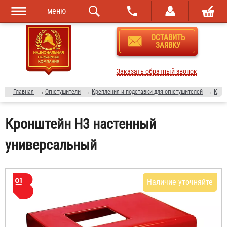
меню
Перейти к
Skip to
ОСТАВИТЬ
основному
navigation
ЗАЯВКУ
содержанию
Заказать обратный звонок
Главная
→
Огнетушители
→
Крепления и подставки для огнетушителей
→
Кронштейн для огнетушителя
Кронштейн Н3 настенный
универсальный
Наличие уточняйте