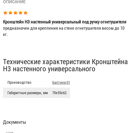
ОПИСАНИЕ
Кронштейн НЗ настенный универсальный под ручку огнетушителя
предназначен для крепления на стене огнетушителя весом до 10
кг.
Табы
Технические характеристики Кронштейна
Н3 настенного универсального
Производство
Балтика-01
Габаритные размеры, мм
70х55х62
Кронштейн для огнетушителя Премиум
Документы
1 180 ₽