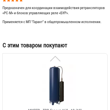
Предназначен для координации взаимодействия ретрансляторов
«РС-М» и блоков управляющих реле «БУР».
Применяется с МП "Гарант" в общепромышленном исполнении.
АУП «ТРВ-Гарант-Р»-14,5-01 (60)
57 720 ₽
Табы
С этим товаром покупают
МУПТВ «ТРВ-Гарант-160»-10 (10)
314 600 ₽