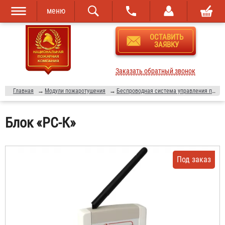
меню
Перейти к
Skip to
ОСТАВИТЬ
основному
navigation
ЗАЯВКУ
содержанию
Заказать обратный звонок
Главная
→
Модули пожаротушения
→
Беспроводная система управления пожаротушением "Гарант-Р"
Блок «РС-К»
Под заказ