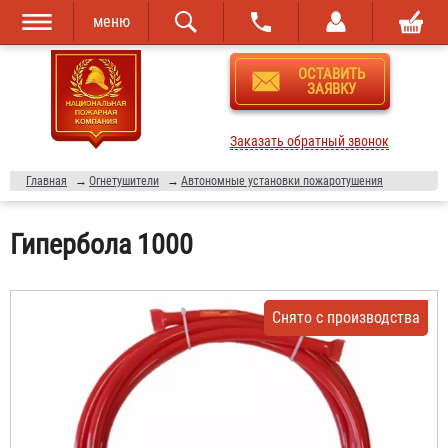
меню
Перейти к
Skip to
ОСТАВИТЬ
основному
navigation
ЗАЯВКУ
содержанию
Заказать обратный звонок
Главная
→
Огнетушители
→
Автономные установки пожаротушения
Гипербола 1000
Снято с производства