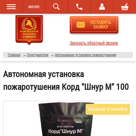
меню
Перейти к
Skip to
ОСТАВИТЬ
основному
navigation
ЗАЯВКУ
содержанию
Заказать обратный звонок
Главная
→
Огнетушители
→
Автономные установки пожаротушения
Автономная установка
пожаротушения Корд "Шнур М" 100
Наличие уточняйте