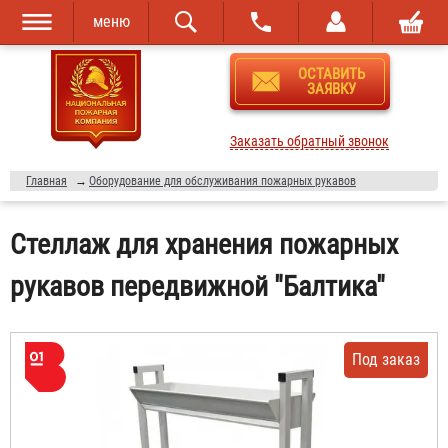
меню
Перейти к
Skip to
ОСТАВИТЬ
основному
navigation
ЗАЯВКУ
содержанию
Заказать обратный звонок
Главная
→
Оборудование для обслуживания пожарных рукавов
Стеллаж для хранения пожарных
рукавов передвижной "Балтика"
Под заказ