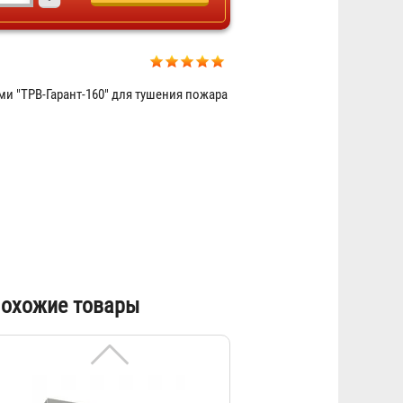
МУПТВ «ТРВ-Гарант-30»
и "ТРВ-Гарант-160" для тушения пожара
92 300 ₽
охожие товары
«ТРВ-Гарант»-14,5-Г-В
62 400 ₽