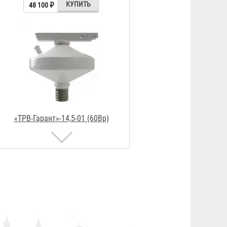
59 800 ₽
«ТРВ-Гарант»-14,5-01 (40)
48 100 ₽