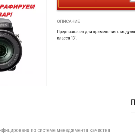
ОПИСАНИЕ
Предназначен для применения с модулям
класса "В".
ая
П
)
ифицирована по системе менеджмента качества