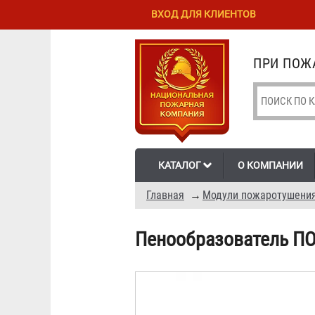
Перейти к
Skip to
ВХОД ДЛЯ КЛИЕНТОВ
основному
navigation
содержанию
ПРИ ПОЖА
КАТАЛОГ
О КОМПАНИИ
Главная
→
Модули пожаротушени
Пенообразователь ПО-