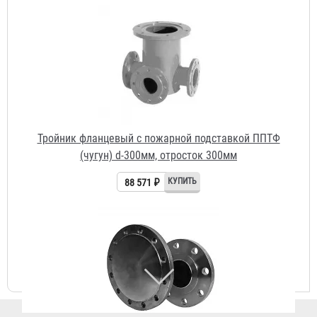
Тройник фланцевый с пожарной подставкой ППТФ
(чугун) d-300мм, отросток 300мм
88 571 ₽
Заглушка фланцевая d-300мм
15 340 ₽