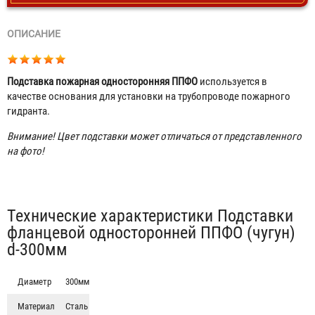
ОПИСАНИЕ
Подставка пожарная односторонняя ППФО
используется в
качестве основания для установки на трубопроводе пожарного
гидранта.
Внимание! Цвет подставки может отличаться от представленного
на фото!
Табы
Технические характеристики Подставки
фланцевой односторонней ППФО (чугун)
d-300мм
Диаметр
300мм
Тройник фланцевый с пожарной подставкой ППТФ
(сталь) d-300мм, отросток 250мм
Материал
Сталь