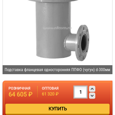
Подставка фланцевая односторонняя ППФО (чугун) d-300мм
РОЗНИЧНАЯ
ОПТОВАЯ
64 605 ₽
61 320 ₽