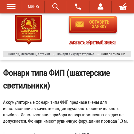
меню
Перейти к
Skip to
ОСТАВИТЬ
основному
navigation
ЗАЯВКУ
содержанию
Заказать обратный звонок
Фонари, мегафоны, аптечки
→
Фонари аккумуляторные
→
Фонари типа ФИП (шахтерские светильники)
Фонари типа ФИП (шахтерские
светильники)
Аккумуляторные фонари типа ФИП предназначены для
использования в качестве индивидуального осветительного
прибора. Использование прибора во взрывоопасных средах не
допускается. Фонари имеют рудничную фару, длина провода 1,3 м.