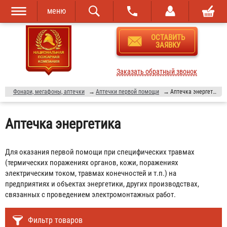
меню
Перейти к
Skip to
ОСТАВИТЬ
основному
navigation
ЗАЯВКУ
содержанию
Заказать обратный звонок
Фонари, мегафоны, аптечки
→
Аптечки первой помощи
→
Аптечка энергетика
Аптечка энергетика
Для оказания первой помощи при специфических травмах
(термических поражениях органов, кожи, поражениях
электрическим током, травмах конечностей и т.п.) на
предприятиях и объектах энергетики, других производствах,
связанных с проведением электромонтажных работ.
Фильтр товаров