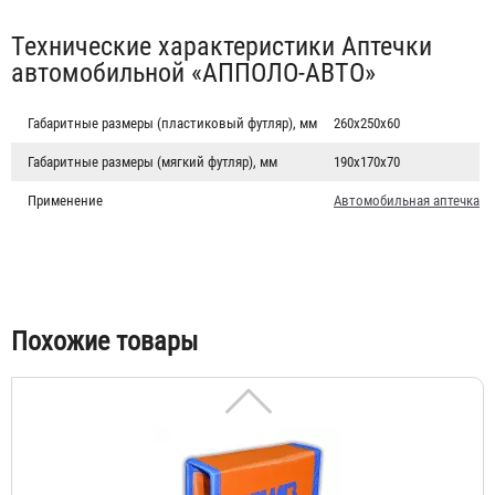
Табы
Технические характеристики Аптечки
автомобильной «АППОЛО-АВТО»
Габаритные размеры (пластиковый футляр), мм
260х250х60
Габаритные размеры (мягкий футляр), мм
190х170х70
Аптечка универсальная "АППОЛО"
Применение
Автомобильная аптечка
1 376 ₽
Похожие товары
Комплект КИМГЗ "АППОЛО"