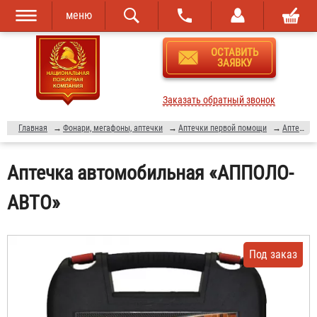
меню
Перейти к
Skip to
ОСТАВИТЬ
основному
navigation
ЗАЯВКУ
содержанию
Заказать обратный звонок
Главная
→
Фонари, мегафоны, аптечки
→
Аптечки первой помощи
→
Аптечки "АППОЛО"
Аптечка автомобильная «АППОЛО-
АВТО»
Под заказ