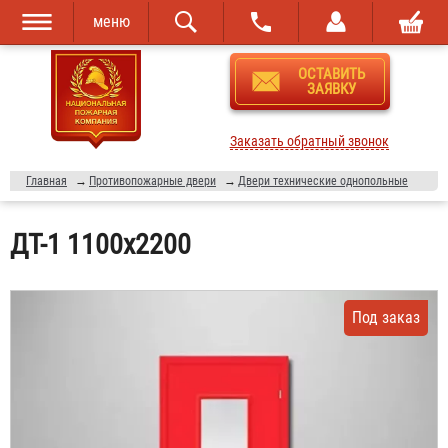
меню
Перейти к
Skip to
ОСТАВИТЬ
основному
navigation
ЗАЯВКУ
содержанию
Заказать обратный звонок
Главная
→
Противопожарные двери
→
Двери технические однопольные
ДТ-1 1100х2200
Под заказ