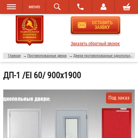
меню
Перейти к
Skip to
ОСТАВИТЬ
основному
navigation
ЗАЯВКУ
содержанию
Заказать обратный звонок
Главная
→
Противопожарные двери
→
Двери противопожарные однопольные
ДП-1 /EI 60/ 900х1900
Под заказ