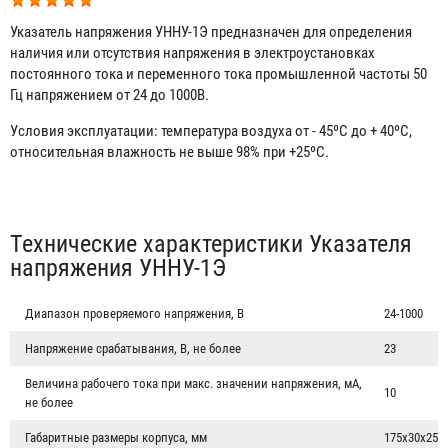
Указатель напряжения УННУ-1Э предназначен для определения
наличия или отсутствия напряжения в электроустановках
постоянного тока и переменного тока промышленной частоты 50
Гц напряжением от 24 до 1000В.
Условия эксплуатации: темперaтура воздуха от - 45ºС до + 40ºС,
относительная влажность не выше 98% при +25ºС.
Табы
Технические характеристики Указателя
напряжения УННУ-1Э
Диапазон проверяемого напряжения, В
24-1000
Напряжение срабатывания, В, не более
23
Величина рабочего тока при макс. значении напряжения, мА,
10
не более
Габаритные размеры корпуса, мм
175х30х25