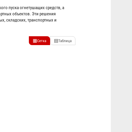
кого пуска огнетушащих средств, а
ртных объектов. Эти решения
х, складских, транспортных и
▦
▤
Сетка
Таблица