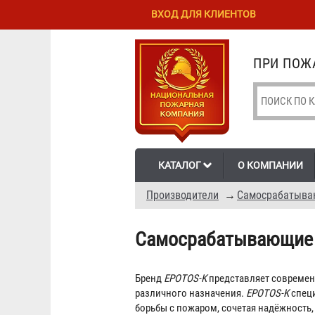
Перейти к
Skip to
ВХОД ДЛЯ КЛИЕНТОВ
основному
navigation
содержанию
ПРИ ПОЖА
КАТАЛОГ
О КОМПАНИИ
Производители
→
Самосрабатыва
Самосрабатывающие 
Бренд
EPO⁠TOS-K
представляет совреме
различного назначения.
EPO⁠TOS-K
специ
борьбы с пожаром, сочетая надёжность