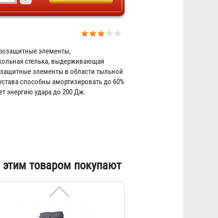
Сапоги специальные ПВХ
арозащитные элементы,
кольная стелька, выдерживающая
Договорная
розащитные элементы в области тыльной
сустава способны амортизировать до 60%
т энергию удара до 200 Дж.
 этим товаром покупают
Сапоги кожаные
Договорная