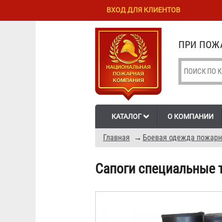
Перейти к
Skip to
ВХОД ДЛЯ КЛИЕНТОВ
основному
navigation
содержанию
ПРИ ПОЖА
КАТАЛОГ
О КОМПАНИИ
Главная
→
Боевая одежда пожарн
Сапоги специальные 