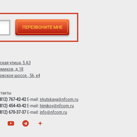
ская улица, 5 А3
имиков, д.18
овское шоссе., 56, к4
такты
(812) 767-42-42
E-mail:
irkutskaya@nfcom.ru
(812) 454-43-42
E-mail:
himikov@nfcom.ru
(812) 670-37-37
E-mail:
info@nfcom.ru