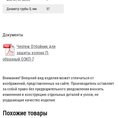
Диаметр трубы D, мм
57
Документы
Чертеж Отбойник для
защиты колонн П-
образный ОЗКП-7
Внимание! Внешний вид изделия может отличаться от
Защита для стеллажа угловая ЗСУ-2
изображений, представленных на сайте. Производитель оставляет
за собой право без предварительного уведомления вносить
741 ₽
изменения в конструкцию отдельных деталей и узлов, не
ухудшающие качество изделия.
Похожие товары