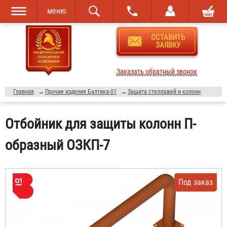
меню
Перейти к
Skip to
ОСТАВИТЬ
основному
navigation
ЗАЯВКУ
содержанию
Заказать обратный звонок
Главная
→
Прочие изделия Балтика-01
→
Защита стеллажей и колонн
Отбойник для защиты колонн П-
образный ОЗКП-7
Под заказ