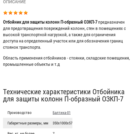
ОПИСАНИЕ
Отбойник для защиты колонн П-образный ОЗКП-7
предназначен
для предотвращения повреждений колонн, стен в помещениях с
высокой транспортной нагрузкой, а также для ограничения
доступа на определенный участок или для обозначения границ
стоянок транспорта.
Область применения отбойников - стоянки, складские помещения,
промышленные объекты и т.д
Табы
Технические характеристики Отбойника
для защиты колонн П-образный ОЗКП-7
Производство
Балтика-01
Габаритные размеры, мм
350х1000х57
Вес, кг, не более
7