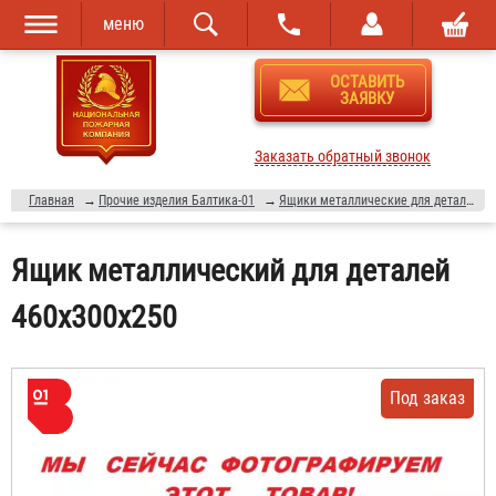
меню
Перейти к
Skip to
ОСТАВИТЬ
основному
navigation
ЗАЯВКУ
содержанию
Заказать обратный звонок
Главная
→
Прочие изделия Балтика-01
→
Ящики металлические для деталей
Ящик металлический для деталей
460x300x250
Под заказ