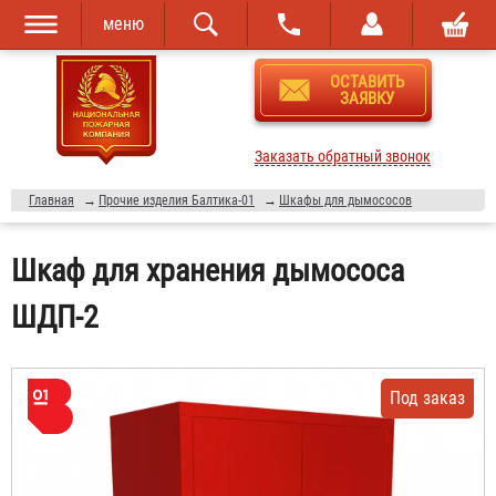
меню
Перейти к
Skip to
ОСТАВИТЬ
основному
navigation
ЗАЯВКУ
содержанию
Заказать обратный звонок
Главная
→
Прочие изделия Балтика-01
→
Шкафы для дымососов
Шкаф для хранения дымососа
ШДП-2
Под заказ