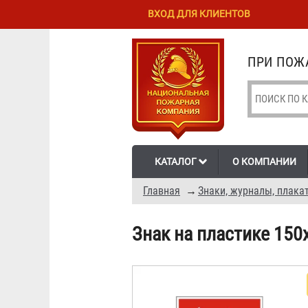
Перейти к
Skip to
ВХОД ДЛЯ КЛИЕНТОВ
основному
navigation
содержанию
ПРИ ПОЖА
КАТАЛОГ
О КОМПАНИИ
Главная
→
Знаки, журналы, плака
Знак на пластике 150