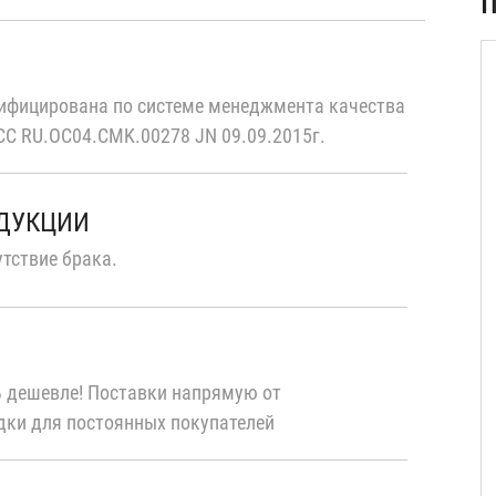
П
)
ифицирована по системе менеджмента качества
С RU.OC04.CMK.00278 JN 09.09.2015г.
ОДУКЦИИ
тствие брака.
 дешевле! Поставки напрямую от
дки для постоянных покупателей