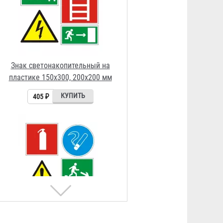
Знак светонакопительный на
пластике 100х100, 150х150 мм
308 ₽
Знак светоотражающий на
пластике 150х150, 150х300,
100х100мм