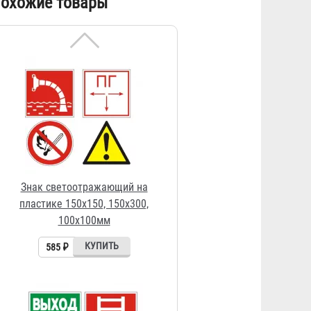
охожие товары
100х100мм
585 ₽
Знак светонакопительный на
пластике 150х300, 200х200 мм
405 ₽