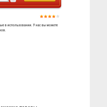
ные в использовании. У нас вы можете
Знак светонакопительный на
ков.
пластике 100х100, 150х150 мм
308 ₽
Знак светоотражающий на
пластике 150х150, 150х300,