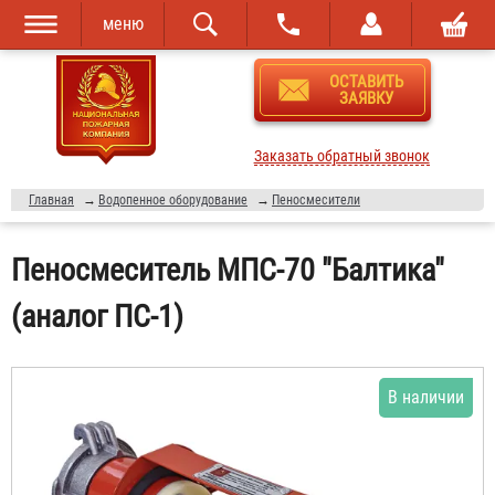
меню
Перейти к
Skip to
ОСТАВИТЬ
основному
navigation
ЗАЯВКУ
содержанию
Заказать обратный звонок
Главная
→
Водопенное оборудование
→
Пеносмесители
Пеносмеситель МПС-70 "Балтика"
(аналог ПС-1)
В наличии