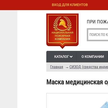
Перейти к
Skip to
ВХОД ДЛЯ КЛИЕНТОВ
основному
navigation
содержанию
ПРИ ПОЖА
КАТАЛОГ
О КОМПАНИИ
Главная
→
СИЗОД (средства инди
Маска медицинская о