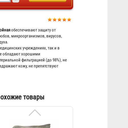
Респиратор Алина-200 АВК
715 ₽
лойная
обеспечивают защиту от
обов, микроорганизмов, вирусов,
духа.
едицинских учреждениях, так и в
ие обладают хорошими
ериальной фильтрацией (до 98%), не
здражают кожу, не препятствуют
Респиратор Алина-200 АВК
охожие товары
тренировочный
156 ₽