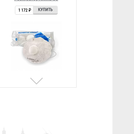
377 ₽
Респиратор Р-2У
679 ₽