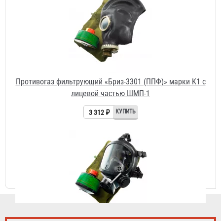
3 312 ₽
Противогаз фильтрующий «Бриз-3301 (ППФ)» марки K1 с
лицевой частью Бриз-4301М (ППМ) категория 2
3 841 ₽