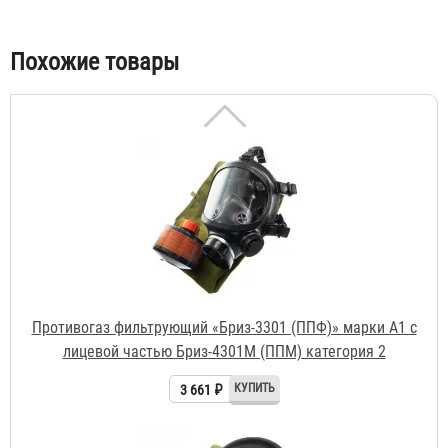
Похожие товары
Противогаз фильтрующий «Бриз-3301 (ППФ)» марки A1 с
лицевой частью Бриз-4301М (ППМ) категория 2
3 661 ₽
Противогаз фильтрующий «Бриз-3301 (ППФ)» марки K1 с
лицевой частью ШМП-1