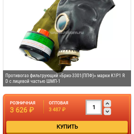
Противогаз фильтрующий «Бриз-3301(ППФ)» марки K1P1 R
D с лицевой частью ШМП-1
РОЗНИЧНАЯ
ОПТОВАЯ
3 626 ₽
3 487 ₽