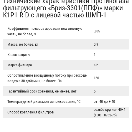
Табы
Технические характеристики Противогаза
фильтрующего «Бриз-3301(ППФ)» марки
K1P1 R D с лицевой частью ШМП-1
Коэффициент подсоса аэрозоля под лицевую
0,05
часть, не более, %
Масса, не более, кг
0,9
Класс защиты
1
Марка фильтра
KP
Сопротивление воздушному потоку при расходе
160
воздуха 30 дм3/мин, не более, Па
Противогаз фильтрующий «Бриз-3301(ППФ)» марки A1 с
Гарантийный срок хранения, не менее, лет
5
лицевой частью ШМП-1
Температурный диапазон использования, °С
от -40 до + 40
3 444 ₽
резьба круглая 40×4
Способ крепления фильтров
(ГОСТ 8762-75)