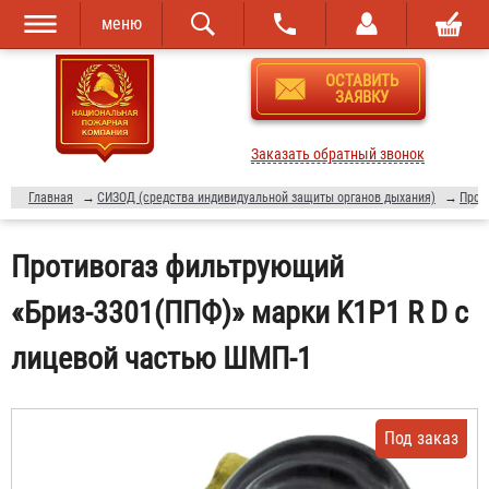
меню
Перейти к
Skip to
ОСТАВИТЬ
основному
navigation
ЗАЯВКУ
содержанию
Заказать обратный звонок
Главная
→
СИЗОД (средства индивидуальной защиты органов дыхания)
→
Прот
Противогаз фильтрующий
«Бриз-3301(ППФ)» марки K1P1 R D с
лицевой частью ШМП-1
Под заказ