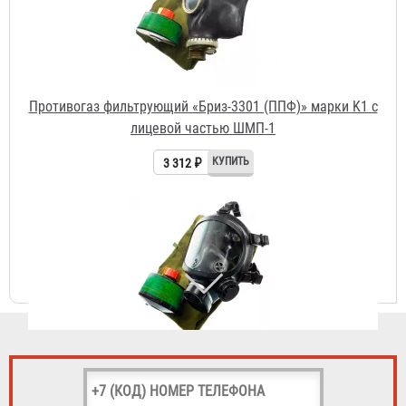
Противогаз фильтрующий «Бриз-3301 (ППФ)» марки K1 с
лицевой частью Бриз-4301М (ППМ) категория 2
3 841 ₽