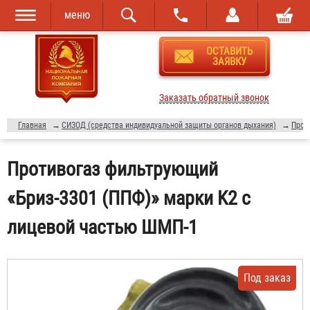
меню
Перейти к
Skip to
ОСТАВИТЬ
основному
navigation
ЗАЯВКУ
содержанию
Заказать обратный звонок
Главная
→
СИЗОД (средства индивидуальной защиты органов дыхания)
→
Прот
Противогаз фильтрующий
«Бриз-3301 (ППФ)» марки K2 с
лицевой частью ШМП-1
Под заказ