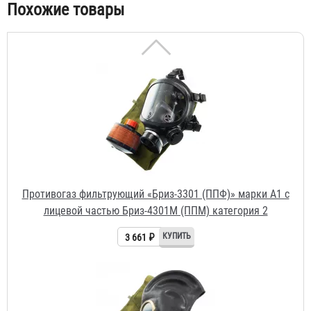
Похожие товары
Противогаз фильтрующий «Бриз-3301 (ППФ)» марки A1 с
лицевой частью Бриз-4301М (ППМ) категория 2
3 661 ₽
Противогаз фильтрующий «Бриз-3301 (ППФ)» марки K1 с
лицевой частью ШМП-1
3 312 ₽