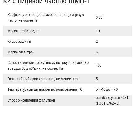
K2 с лицевой частью ШМП-1
Коэффициент подсоса аэрозоля под лицевую
0,05
часть, не более, %
Масса, не более, кг
1,1
Класс защиты
2
Марка фильтра
K
Сопротивление воздушному потоку при расходе
160
воздуха 30 дм3/мин, не более, Па
Противогаз фильтрующий «Бриз-3301(ППФ)» марки A1 с
Гарантийный срок хранения, не менее, лет
5
лицевой частью ШМП-1
Температурный диапазон использования, °С
от -40 до + 40
3 444 ₽
резьба круглая 40×4
Способ крепления фильтров
(ГОСТ 8762-75)