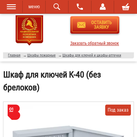
меню
Перейти к
Skip to
ОСТАВИТЬ
основному
navigation
ЗАЯВКУ
содержанию
Заказать обратный звонок
Главная
→
Шкафы пожарные
→
Шкафы для ключей и шкафы-аптечки
Шкаф для ключей К-40 (без
брелоков)
Под заказ