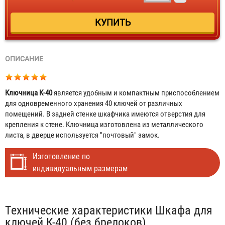
ОПИСАНИЕ
Ключница К-40
является удобным и компактным приспособлением
для одновременного хранения 40 ключей от различных
помещений. В задней стенке шкафчика имеются отверстия для
крепления к стене. Ключница изготовлена из металлического
листа, в дверце используется "почтовый" замок.
Изготовление по
индивидуальным размерам
Табы
Технические характеристики Шкафа для
ключей К-40 (без брелоков)