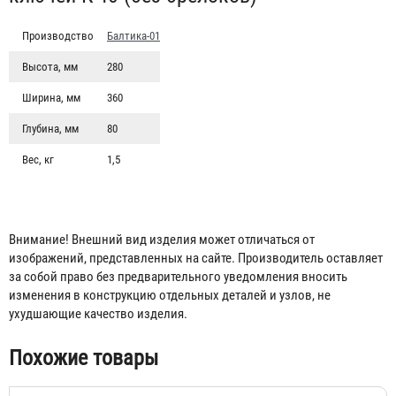
Производство
Балтика-01
Высота, мм
280
Ширина, мм
360
Глубина, мм
80
Вес, кг
1,5
Шкаф для ключей К-01 под 1 ключ, с молотком
Внимание! Внешний вид изделия может отличаться от
изображений, представленных на сайте. Производитель оставляет
321 ₽
за собой право без предварительного уведомления вносить
изменения в конструкцию отдельных деталей и узлов, не
ухудшающие качество изделия.
Похожие товары