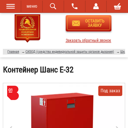
меню
Перейти к
Skip to
ОСТАВИТЬ
основному
navigation
ЗАЯВКУ
содержанию
Заказать обратный звонок
Главная
→
СИЗОД (средства индивидуальной защиты органов дыхания)
→
Шкаф
Контейнер Шанс Е-32
Под заказ