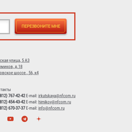
ская улица, 5 А3
имиков, д.18
овское шоссе., 56, к4
такты
(812) 767-42-42
E-mail:
irkutskaya@nfcom.ru
(812) 454-43-42
E-mail:
himikov@nfcom.ru
(812) 670-37-37
E-mail:
info@nfcom.ru