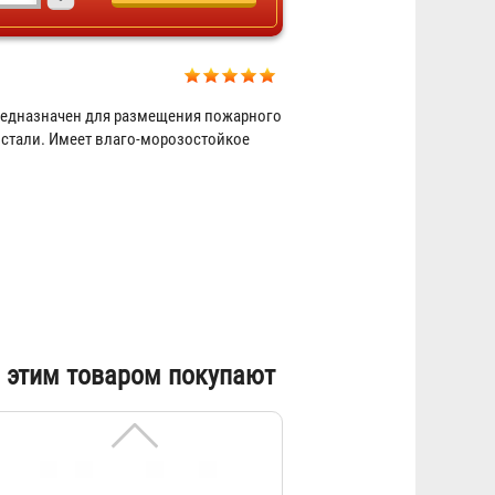
Лом пожарный
редназначен для размещения пожарного
 стали. Имеет влаго-морозостойкое
268 ₽
 этим товаром покупают
Багор пожарный складной
345 ₽