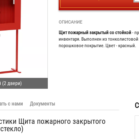
ОПИСАНИЕ
Щит пожарный закрытый со стойкой
- п
инвентаря. Выполнен из тонколистовой
порошковое покрытие. Цвет - красный.
 (2 двери)
ать с нами
Документы
С
стики Щита пожарного закрытого
гстекло)