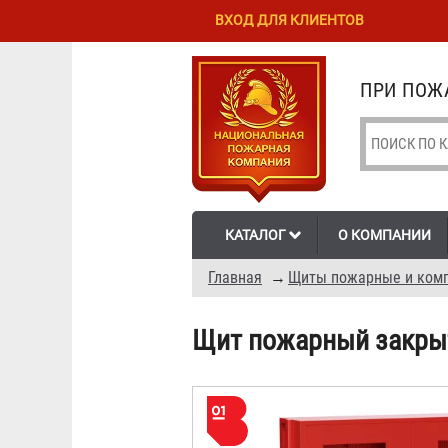
Перейти к
Skip to
ВХОД ДЛЯ КЛИЕНТОВ
основному
navigation
содержанию
ПРИ ПОЖА
КАТАЛОГ
О КОМПАНИИ
Главная
→
Щиты пожарные и комп
Щит пожарный закрыт