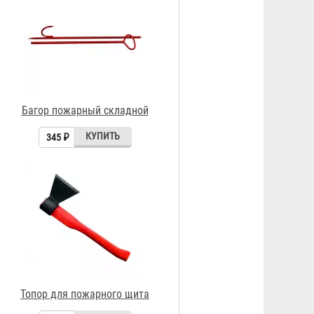
Топор для пожарного щита
349 ₽
Огнетушитель ОП-4 АВСЕ