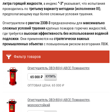
литра горящей жидкости
, а индекс
"-3"
указывает, что испытания
проводились по
третьему варианту методики (исполнение III)
,
предполагающему еще более сложные условия тушения.
Огнетушители
с рангом 233В-3
предназначены для
максимально
сложных условий тушения
крупных пожаров горючих жидкостей,
где требуется
высокая эффективность без использования водяной
подложки
. Они применяются на
стратегически важных
промышленных объектах
с повышенным риском возгорания ЛВЖ.
Фильтр товаров
Огнетушитель ОВЭ-80(з) АВСЕ Пожнанотех
65 000 ₽
ОПТОВАЯ ЦЕНА: 65 000 ₽
Огнетушитель ОВЭ-80(з) АВСЕ Пожнанотех,
морозостойкий