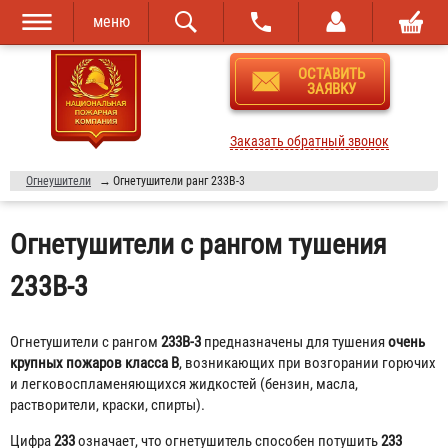
меню
Перейти к
Skip to
ОСТАВИТЬ
основному
navigation
ЗАЯВКУ
содержанию
Заказать обратный звонок
Огнеушители
→
Огнетушители ранг 233В-3
Огнетушители с рангом тушения
233В-3
Огнетушители с рангом
233В-3
предназначены для тушения
очень
крупных пожаров класса В
, возникающих при возгорании горючих
и легковоспламеняющихся жидкостей (бензин, масла,
растворители, краски, спирты).
Цифра
233
означает, что огнетушитель способен потушить
233