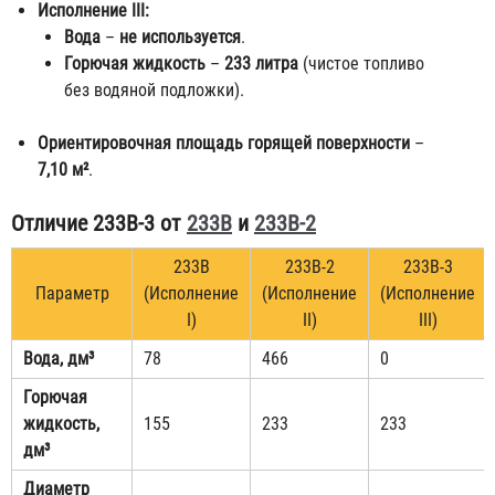
Исполнение III:
Вода
–
не используется
.
Горючая жидкость
–
233 литра
(чистое топливо
без водяной подложки).
Ориентировочная площадь горящей поверхности
–
7,10 м²
.
Отличие 233В-3 от
233В
и
233В-2
233В
233В-2
233В-3
Параметр
(Исполнение
(Исполнение
(Исполнение
I)
II)
III)
Вода, дм³
78
466
0
Горючая
жидкость,
155
233
233
дм³
Диаметр