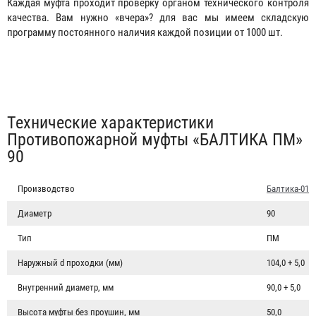
Каждая муфта проходит проверку органом технического контроля
качества. Вам нужно «вчера»? для вас мы имеем складскую
программу постоянного наличия каждой позиции от 1000 шт.
Табы
Технические характеристики
Противопожарной муфты «БАЛТИКА ПМ»
90
Производство
Балтика-01
Диаметр
90
Тип
ПМ
Наружный d проходки (мм)
104,0 + 5,0
Внутренний диаметр, мм
90,0 + 5,0
Высота муфты без проушин, мм
50,0