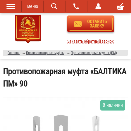
меню
Перейти к
Skip to
ОСТАВИТЬ
основному
navigation
ЗАЯВКУ
содержанию
Заказать обратный звонок
Главная
→
Противопожарные муфты
→
Противопожарные муфты (ПМ)
Противопожарная муфта «БАЛТИКА
ПМ» 90
В наличии