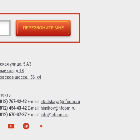
ская улица, 5 А3
имиков, д.18
овское шоссе., 56, к4
такты
(812) 767-42-42
E-mail:
irkutskaya@nfcom.ru
(812) 454-43-42
E-mail:
himikov@nfcom.ru
(812) 670-37-37
E-mail:
info@nfcom.ru