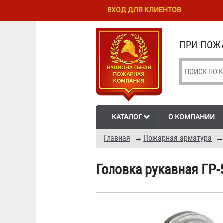
Перейти к
Skip to
ВХОД ДЛЯ КЛИЕНТОВ
основному
navigation
содержанию
ПРИ ПОЖА
КАТАЛОГ
О КОМПАНИИ
Главная
→
Пожарная арматура
Головка рукавная ГР