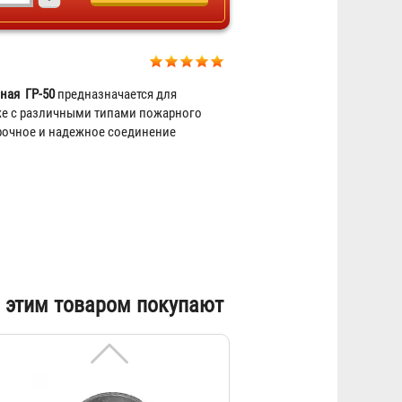
Головка муфтовая ГМ-50
ная ГР-50
предназначается для
145 ₽
кже с различными типами пожарного
рочное и надежное соединение
 этим товаром покупают
Головка цапковая ГЦ-50
172 ₽