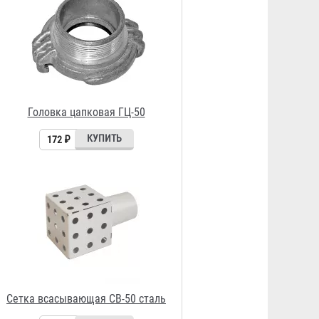
Сетка всасывающая СВ-50 сталь
520 ₽
Рукав РПК, тип "Сибтекс" д. 50
мм