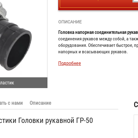
ОПИСАНИЕ
Головка напорная соединительная рукав
соединения рукавов между собой, а та
оборудования. Обеспечивает быстрое, п
напорных и всасывающих рукавов.
Подробнее
пластик
ать с нами
Описание
С
стики Головки рукавной ГР-50