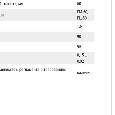
й головки, мм
50
ГМ-50,
ные
ГЦ-50
1,6
90
95
0,15 ±
0,02
аниям тех. регламента о требованиях
наличие