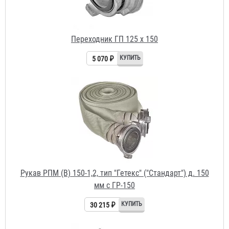
Рукав РПМ (В) 150-1,2, тип "Гетекс" ("Стандарт") д. 150
мм с ГР-150
30 215 ₽