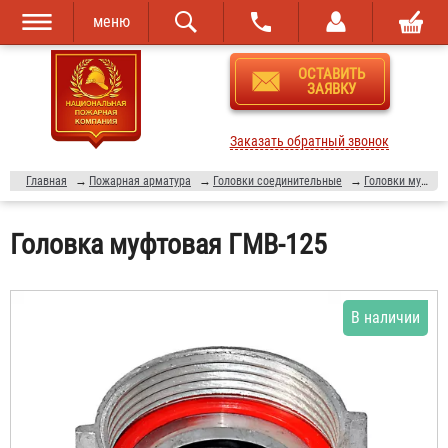
меню
Перейти к
Skip to
ОСТАВИТЬ
основному
navigation
ЗАЯВКУ
содержанию
Заказать обратный звонок
Главная
→
Пожарная арматура
→
Головки соединительные
→
Головки муфтовые
Головка муфтовая ГМВ-125
В наличии