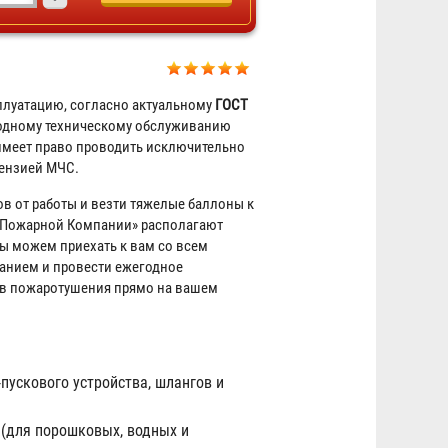
плуатацию, согласно актуальному
ГОСТ
годному техническому обслуживанию
имеет право проводить исключительно
ензией МЧС.
ов от работы и везти тяжелые баллоны к
 Пожарной Компании» располагают
 можем приехать к вам со всем
нием и провести ежегодное
тв пожаротушения прямо на вашем
пускового устройства, шлангов и
Перезарядка огнетушителей
ОУ-3
(для порошковых, водных и