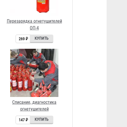
Списание, диагностика
огнетушителей
147 ₽
Перезарядка огнетушителей
ОУ-3
266 ₽