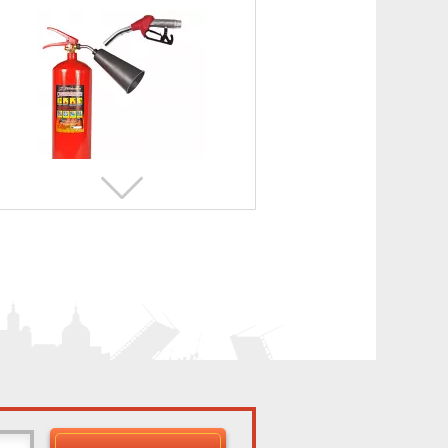
Перезарядка огнетушителей
ОП-4
269 ₽