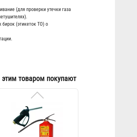
266 ₽
вание (для проверки утечки газа
нетушителях).
бирок (этикеток ТО) о
тации.
Перезарядка огнетушителей
 этим товаром покупают
ОП-4
269 ₽