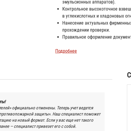
эмульсионных аппаратов).
Контрольное высокоточное взвеши
в углекислотных и хладоновых ог
Нанесение актуальных фирменных 
прохождении проверки.
Правильное оформление докумен
Подробнее
С
ты!
елей» официально отменены. Теперь учет ведется
 противопожарной защиты». Наш специалист поможет
ацию на новый формат. Если у вас еще нет такого
анее — специалист привезет его с собой.